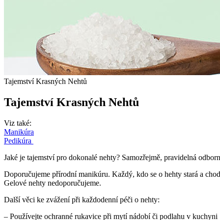
Tajemství Krasných Nehtů
Tajemství Krasných Nehtů
Viz také:
Manikúra
Pedikúra
Jaké je tajemství pro dokonalé nehty? Samozřejmě, pravidelná odbor
Doporučujeme přírodní manikúru. Každý, kdo se o hehty stará a chod
Gelové nehty nedoporučujeme.
Další věci ke zvážení při každodenní péči o nehty:
– Používejte ochranné rukavice při mytí nádobí či podlahu v kuchyni