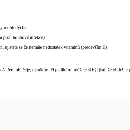
ty mohli dýchat
na proti houbové infekce)
n, ujistěte se že nemáte nedostatek vitamínů (především E)
ření obličeje, manikúru či pedikúru, můžete si být jisti, že obdržíte p