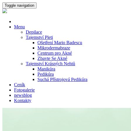
Toggle navigation
Menu
Depilace
Tajemství Pleti
Ošetření Mario Badescu
Mikrodermabraze
Centrum pro Akné
Zbavte Se Akné
Tajemství Krásných Nehtů
Manikúra
Pedikúra
Suchá Přístrojová Pedikúra
Ceník
Fotogalerie
newsblog
Kontakty