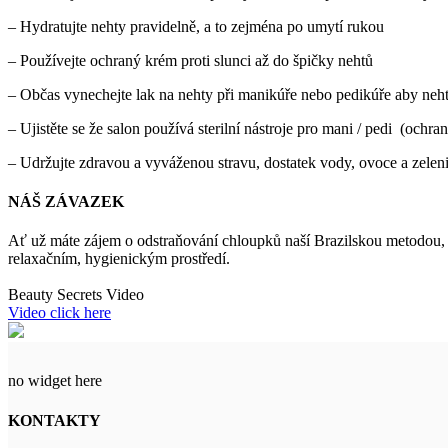
– Hydratujte nehty pravidelně, a to zejména po umytí rukou
– Používejte ochraný krém proti slunci až do špičky nehtů
– Občas vynechejte lak na nehty při manikúře nebo pedikúře aby neh
– Ujistěte se že salon používá sterilní nástroje pro mani / pedi (ochra
– Udržujte zdravou a vyváženou stravu, dostatek vody, ovoce a zeleni
NÁŠ ZÁVAZEK
Ať už máte zájem o odstraňování chloupků naší Brazilskou metodou, ošet
relaxačním, hygienickým prostředí.
Beauty Secrets Video
Video click here
no widget here
KONTAKTY