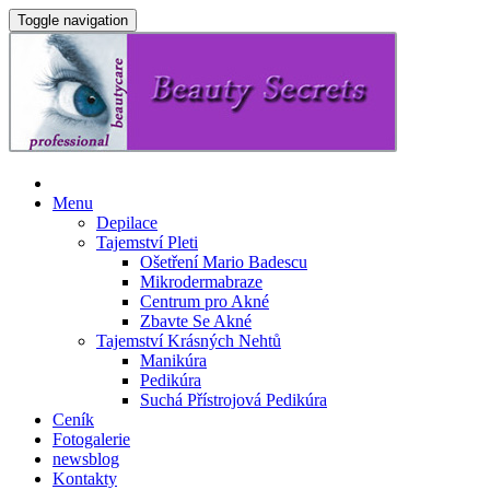
Toggle navigation
Menu
Depilace
Tajemství Pleti
Ošetření Mario Badescu
Mikrodermabraze
Centrum pro Akné
Zbavte Se Akné
Tajemství Krásných Nehtů
Manikúra
Pedikúra
Suchá Přístrojová Pedikúra
Ceník
Fotogalerie
newsblog
Kontakty