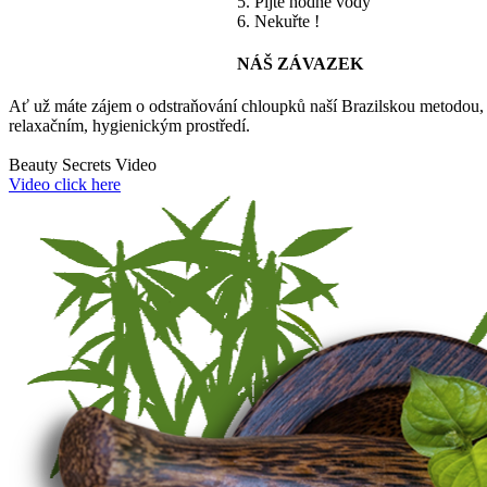
5. Pijte hodně vody
6. Nekuřte !
NÁŠ ZÁVAZEK
Ať už máte zájem o odstraňování chloupků naší Brazilskou metodou, ošet
relaxačním, hygienickým prostředí.
Beauty Secrets Video
Video click here