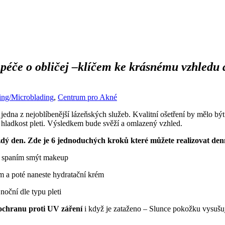
péče o obličej –
klíčem ke krásnému vzhledu a
ing/Microblading
,
Centrum pro Akné
 jedna z nejoblíbenější lázeňských služeb. Kvalitní ošetření by mělo být
 a hladkost pleti. Výsledkem bude svěží a omlazený vzhled.
aždý den. Zde je 6 jednoduchých kroků které můžete realizovat den
ed spaním smýt makeup
m a poté naneste hydratační krém
noční dle typu pleti
ochranu proti UV záření
i když je zataženo – Slunce pokožku vysušuj