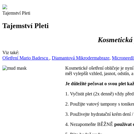
Tajemství Pleti
Tajemství Pleti
Kosmetická 
Viz také:
Ošetření Mario Badescu
,
Diamantová Mikrodermabraze
,
Microneedl
Kosmetické ošetření obličeje je nyní
měl vylepšít vzhled, jasnot, odstín,
Je důležité pečovat o svou plet k
1. Vyčistit plet (2x denně) vždy př
2. Použijte vatový tampony s tonike
3. Použivejte hydratační krém dení / 
4. Nezapomeňte BĚŽNĚ
používat 