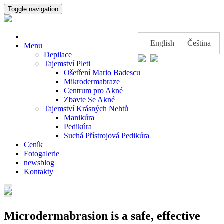
Toggle navigation
English
Čeština
Menu
Depilace
Tajemství Pleti
Ošetření Mario Badescu
Mikrodermabraze
Centrum pro Akné
Zbavte Se Akné
Tajemství Krásných Nehtů
Manikúra
Pedikúra
Suchá Přístrojová Pedikúra
Ceník
Fotogalerie
newsblog
Kontakty
Microdermabrasion is a safe, effective